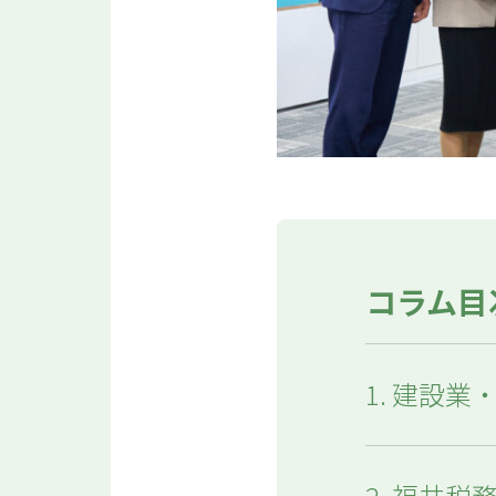
コラム目
1. 建設
2. 福井