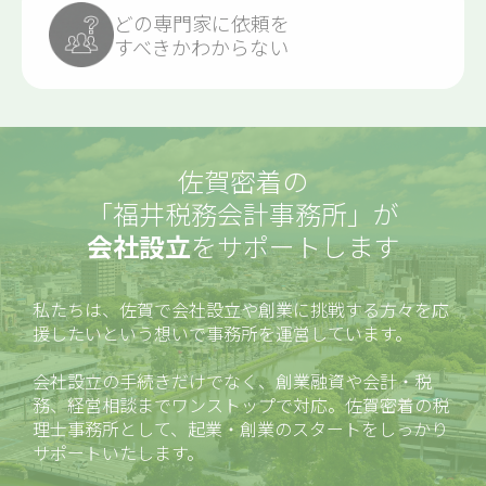
どの専門家に依頼を
すべきかわからない
佐賀密着の
「福井税務会計事務所」
が
会社設立
をサポートします
私たちは、佐賀で会社設立や創業に挑戦する方々を応
援したいという想いで事務所を運営しています。
会社設立の手続きだけでなく、創業融資や会計・税
務、経営相談までワンストップで対応。佐賀密着の税
理士事務所として、起業・創業のスタートをしっかり
サポートいたします。