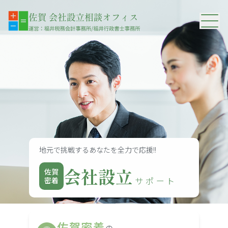
サポート紹介
事務所紹介
地元で挑戦するあなたを全力で応援!!
会社設立
佐賀
サポート
密着
佐賀密着