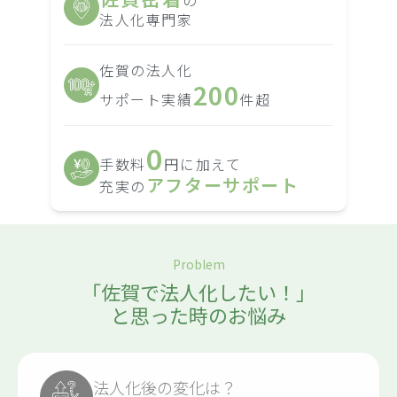
の
法人化専門家
佐賀の法人化
200
サポート実績
件超
0
手数料
円に加えて
アフターサポート
充実の
Problem
「佐賀で法人化したい！」
と思った時のお悩み
法人化後の変化は？