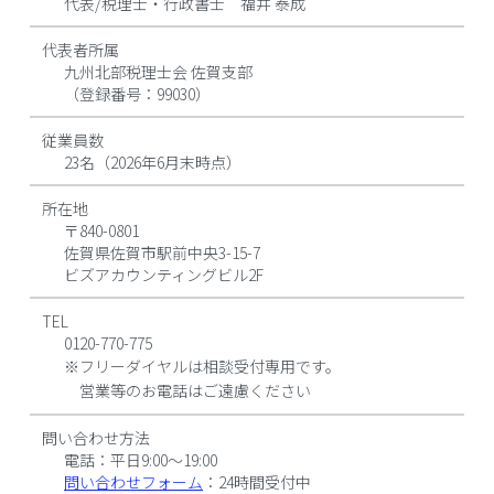
代表/税理士・行政書士 福井 泰成
代表者所属
九州北部税理士会 佐賀支部
（登録番号：99030）
従業員数
23名（2026年6月末時点）
所在地
〒840-0801
佐賀県佐賀市駅前中央3-15-7
ビズアカウンティングビル2F
TEL
0120-770-775
※フリーダイヤルは相談受付専用です。
営業等のお電話はご遠慮ください
問い合わせ方法
電話：平日9:00〜19:00
問い合わせフォーム
：24時間受付中