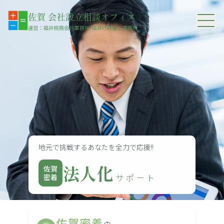
サポート紹介
事務所紹介
地元で挑戦するあなたを全力で応援!!
法人化
佐賀
サポート
密着
佐賀密着