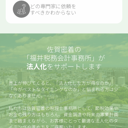
どの専門家に依頼を
すべきかわからない
佐賀密着の
「福井税務会計事務所」
が
法人化
をサポートします
売上が伸びてくると、「法人化した方が得なのか」
「今がベストなタイミングなのか」と悩まれる方は少
なくありません。
私たちは佐賀密着の税理士事務所として、節税効果や
お金の残り方はもちろん、資金調達や将来の事業計画
まで踏まえながら、お客様にとって最適な法人化のタ
イミングや進め方をご提案いたします。